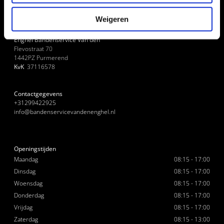
Weigeren
Enghel Bandenservice Van den
Flevostraat 70
1442PZ
Purmerend
KvK
37116578
Contactgegevens
+31299422925
info@bandenservicevandenenghel.nl
Openingstijden
Maandag
08:15 - 17:00
Dinsdag
08:15 - 17:00
Woensdag
08:15 - 17:00
Donderdag
08:15 - 17:00
Vrijdag
08:15 - 17:00
Zaterdag
08:15 - 13:00