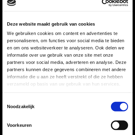
Deze website maakt gebruik van cookies
We gebruiken cookies om content en advertenties te
Sport
Sport
Sport
Sport
Sport
personaliseren, om functies voor social media te bieden
velge
velge
velge
velge
velge
en om ons websiteverkeer te analyseren. Ook delen we
n
n
n
n
n
informatie over uw gebruik van onze site met onze
Purm
Purm
Purm
Purm
Purm
partners voor social media, adverteren en analyse. Deze
erend
erend
erend
erend
erend
partners kunnen deze gegevens combineren met andere
informatie die u aan ze heeft verstrekt of die ze hebben
verzameld op basis van uw gebruik van hun services.
Toestemmingsselectie
Sport
Sport
Sport
Sport
Sport
Noodzakelijk
velge
velge
velge
velge
velge
n
n
n
n
n
Voorkeuren
Purm
Purm
Purm
Purm
Purm
erend
erend
erend
erend
erend