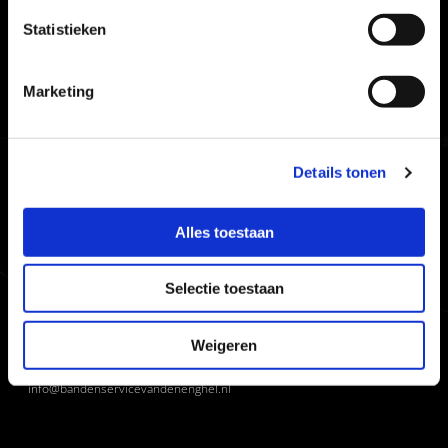
Statistieken
NEEM CONTACT OP
Marketing
Details tonen
Alles toestaan
Enghel Bandenservice Van den
Flevostraat 70
1442PZ
Purmerend
Selectie toestaan
KvK
37116578
Weigeren
Contactgegevens
+31299422925
info@bandenservicevandenenghel.nl