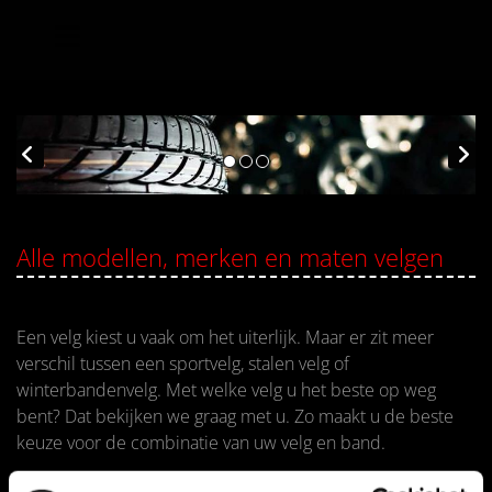
Alle modellen, merken en maten velgen
Een velg kiest u vaak om het uiterlijk. Maar er zit meer
verschil tussen een sportvelg, stalen velg of
winterbandenvelg. Met welke velg u het beste op weg
bent? Dat bekijken we graag met u. Zo maakt u de beste
keuze voor de combinatie van uw velg en band.