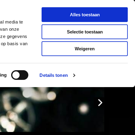
VACATURES
CONTACT
Alles toestaan
al media te
 van onze
Selectie toestaan
deze gegevens
 op basis van
Weigeren
ing
Details tonen